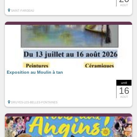
AOUT
SAINT-FARGEAU
Exposition au Moulin à tan
until
16
AOUT
DRUYES-LES-BELLES-FONTAINES