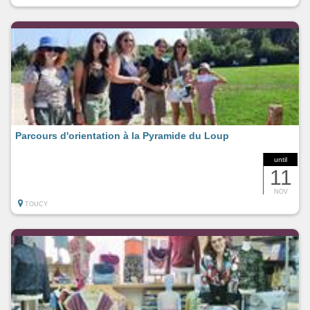
Parcours d'orientation à la Pyramide du Loup
until
11
NOV
TOUCY