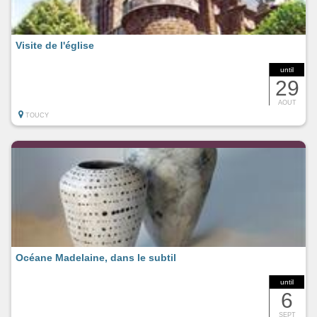
Visite de l'église
until
29
AOUT
TOUCY
Océane Madelaine, dans le subtil
until
6
SEPT