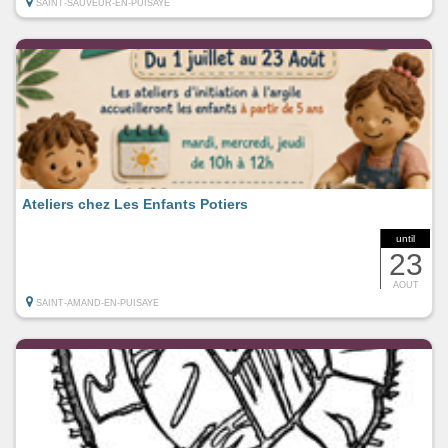
SAINT-SAUVEUR-EN-PUISAYE
Ateliers chez Les Enfants Potiers
until
23
AOUT
SAINT-AMAND-EN-PUISAYE