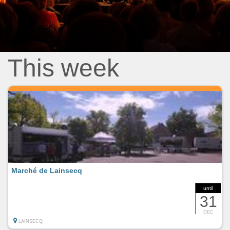
This week
Marché de Lainsecq
until
31
DEC
LAINSECQ