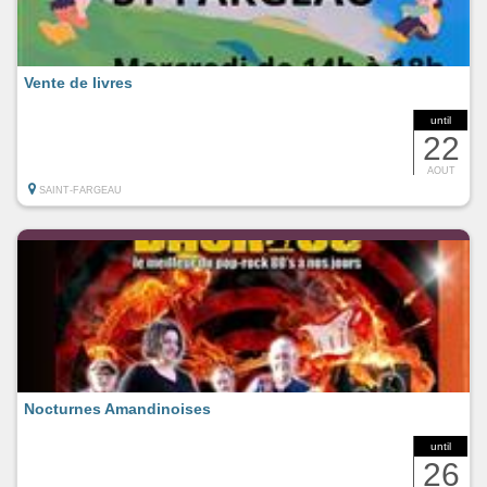
Vente de livres
until
22
AOUT
SAINT-FARGEAU
Nocturnes Amandinoises
until
26