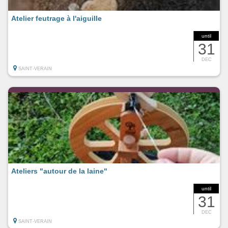
Atelier feutrage à l'aiguille
until
31
DEC
SAINT-VERAIN
Ateliers "autour de la laine"
until
31
DEC
SAINT-VERAIN