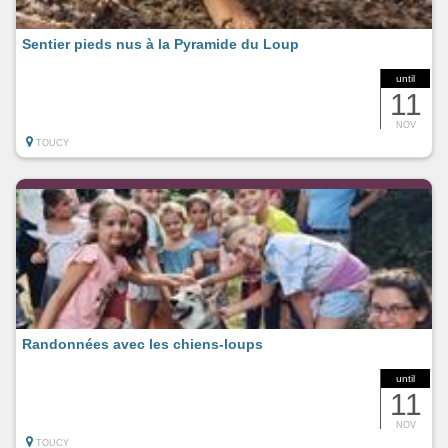
Sentier pieds nus à la Pyramide du Loup
until
11
NOV
TOUCY
Randonnées avec les chiens-loups
until
11
NOV
TOUCY