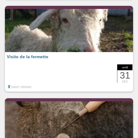
Visite de la fermette
until
31
DEC
SAINT-VERAIN