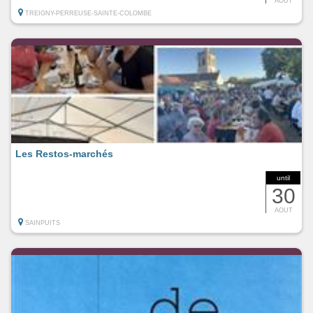
AOUT
TREIGNY-PERREUSE-SAINTE-COLOMBE
Les Restos-marchés
until
30
AOUT
SAINPUITS