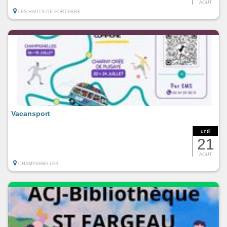
AOUT
LES HAUTS DE FORTERRE
Vacansport
until
21
AOUT
CHAMPIGNELLES