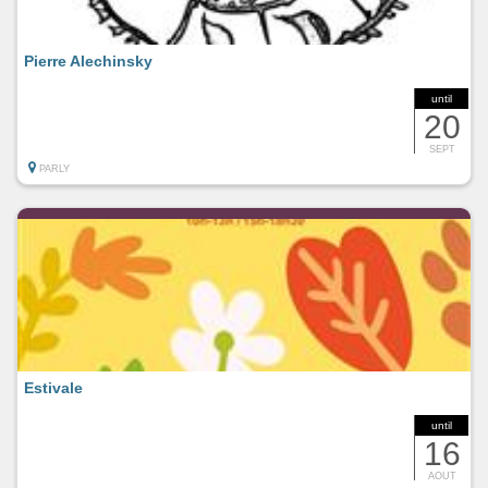
Pierre Alechinsky
until
20
SEPT
PARLY
Estivale
until
16
AOUT