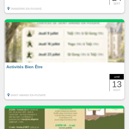
SEPT
TANNERRE-EN-PUISAYE
Activités Bien Être
until
13
AOUT
SAINT-AMAND-EN-PUISAYE