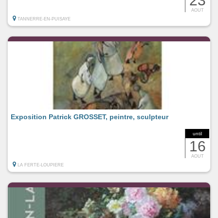
23
AOUT
TANNERRE-EN-PUISAYE
Exposition Patrick GROSSET, peintre, sculpteur
until
16
AOUT
LA FERTE-LOUPIERE