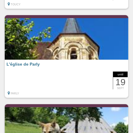
TOUCY
L'église de Parly
until
19
SEPT
PARLY