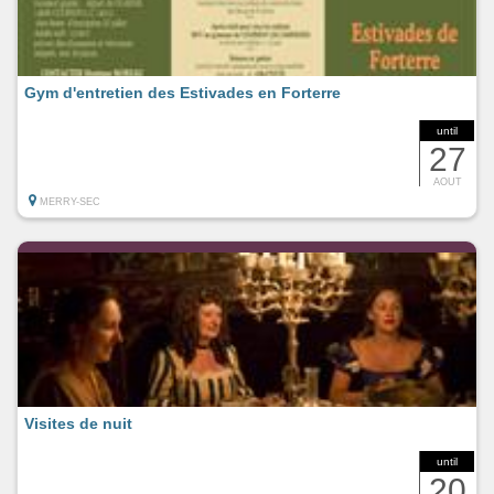
Gym d'entretien des Estivades en Forterre
until
27
AOUT
MERRY-SEC
Visites de nuit
until
20