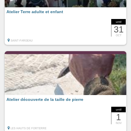
Atelier Terre adulte et enfant
until
31
OCT
SAINT-FARGEAU
Atelier découverte de la taille de pierre
until
1
NOV
LES HAUTS DE FORTERRE