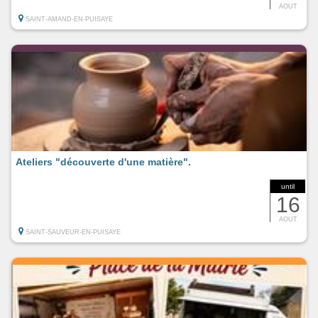
AOUT
SAINT-AMAND-EN-PUISAYE
Ateliers "découverte d'une matière".
until
16
AOUT
SAINT-SAUVEUR-EN-PUISAYE