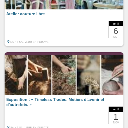
Atelier couture libre
until
6
OCT
SAINT-SAUVEUR-EN-PUISAYE
Exposition : « Timeless Trades. Métiers d'avenir et
d'autrefois. »
until
1
NOV
SAINT-SAUVEUR-EN-PUISAYE