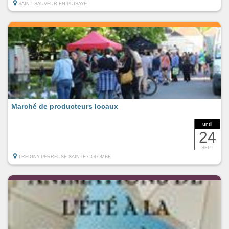
SAINT-SAUVEUR-EN-PUISAYE
Marché de producteurs locaux
until
24
SEPT
TREIGNY-PERREUSE-SAINTE-COLOMBE