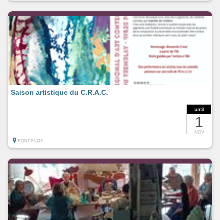
Saison artistique du C.R.A.C.
until
1
NOV
FONTENOY